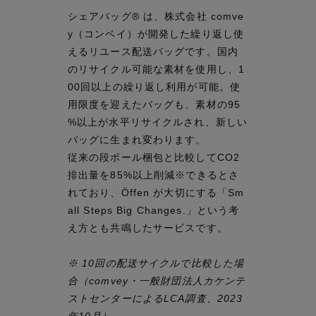
シェアバッグ® は、株式会社 comve
y（コンベイ）が開発した繰り返し使
えるリユース配送バッグです。国内
のリサイクル可能な素材を使用し、1
00回以上の繰り返し利用が可能。使
用限度を迎えたバッグも、素材の95
%以上が水平リサイクルされ、新しい
バッグに生まれ変わります。
従来の段ボール梱包と比較してCO2
排出量を85%以上削減※できるとさ
れており、Öffen が大切にする「Sm
all Steps Big Changes.」という考
え方とも共鳴したサービスです。
※ 10回の配送サイクルで比較した場
合（comvey・一般財団法人カケンテ
ストセンターによるLCA調査、2023
年10月）