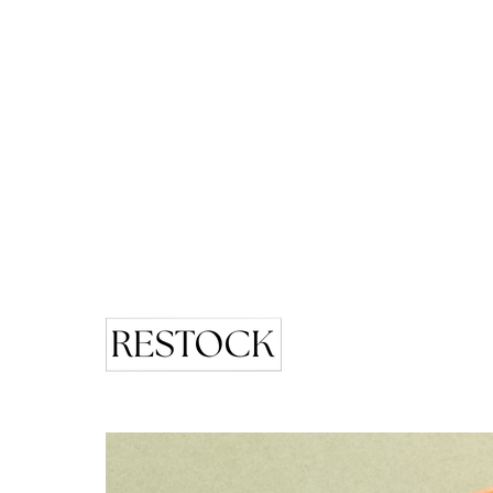
ブラック・グレー系
ABOUT
PICK UP
OFFICIAL SITE
Pre-Loved
CONTACT