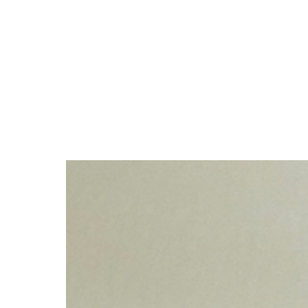
ブラック・グレー系
ABOUT
PICK UP
OFFICIAL SITE
Pre-Loved
CONTACT