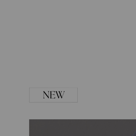
ブラック・グレー系
ABOUT
PICK UP
OFFICIAL SITE
Pre-Loved
CONTACT