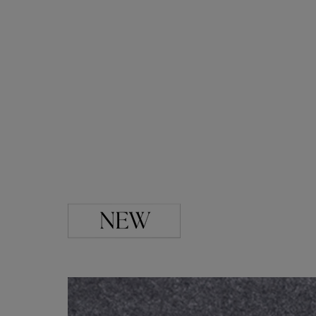
ブラック・グレー系
ABOUT
PICK UP
OFFICIAL SITE
Pre-Loved
CONTACT