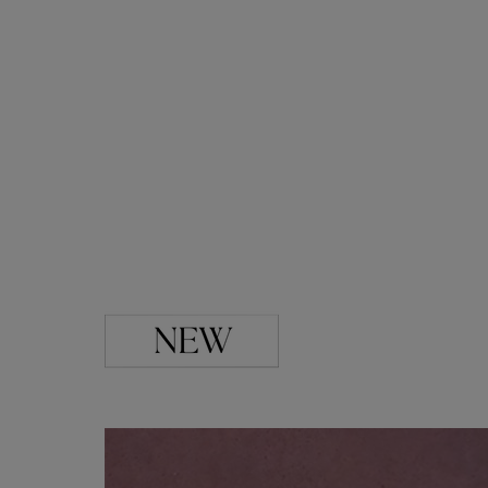
ブラック・グレー系
ABOUT
PICK UP
OFFICIAL SITE
Pre-Loved
CONTACT