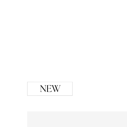
ブラック・グレー系
ABOUT
PICK UP
OFFICIAL SITE
Pre-Loved
CONTACT