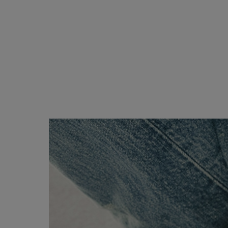
ブラック・グレー系
ABOUT
PICK UP
OFFICIAL SITE
Pre-Loved
CONTACT