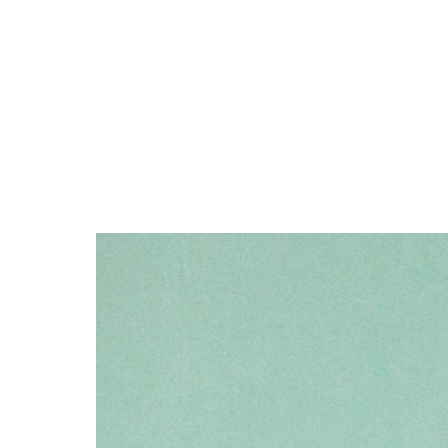
ブラック・グレー系
ABOUT
PICK UP
OFFICIAL SITE
Pre-Loved
CONTACT