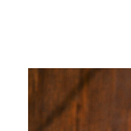
ブラック・グレー系
ABOUT
PICK UP
OFFICIAL SITE
Pre-Loved
CONTACT