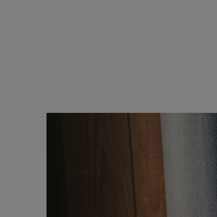
ブラック・グレー系
ABOUT
PICK UP
OFFICIAL SITE
Pre-Loved
CONTACT