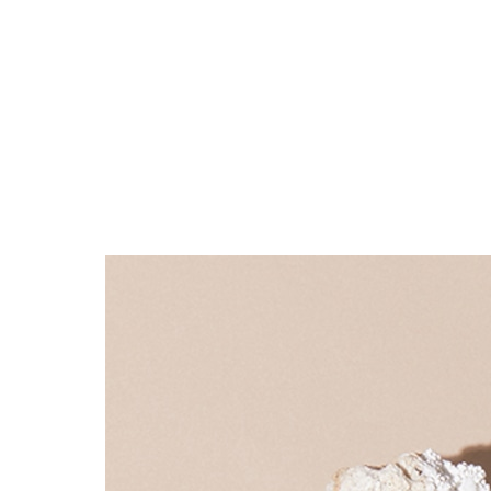
ブラック・グレー系
ABOUT
PICK UP
OFFICIAL SITE
Pre-Loved
CONTACT