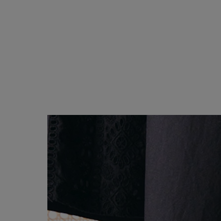
ブラック・グレー系
ABOUT
PICK UP
OFFICIAL SITE
Pre-Loved
CONTACT