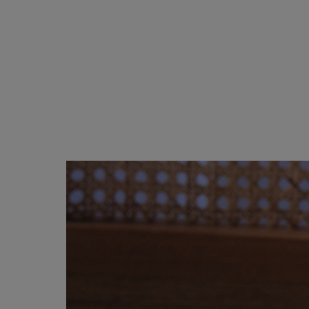
ブラック・グレー系
ABOUT
PICK UP
OFFICIAL SITE
Pre-Loved
CONTACT