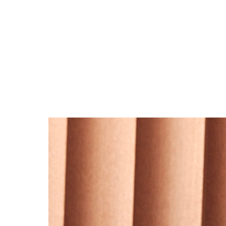
ブラック・グレー系
ABOUT
PICK UP
OFFICIAL SITE
Pre-Loved
CONTACT