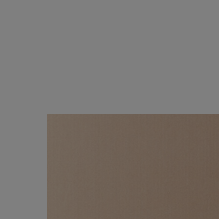
ブラック・グレー系
ABOUT
PICK UP
OFFICIAL SITE
Pre-Loved
CONTACT