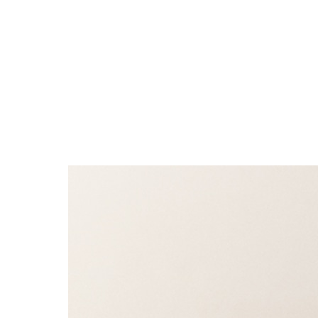
ブラック・グレー系
ABOUT
PICK UP
OFFICIAL SITE
Pre-Loved
CONTACT